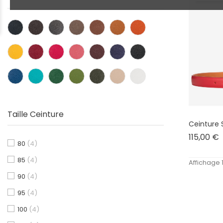
Taille Ceinture
Ceinture 
P
115,00 €
80
(4)
85
(4)
Affichage 1
90
(4)
95
(4)
100
(4)