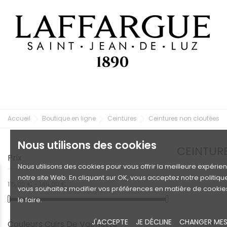
Accueil
Boutique en ligne
Ceintures
Ceintures non cloutées
Nous utilisons des cookies
CEINTUR
Prix
Nous utilisons des cookies pour vous offrir la meilleure expérie
notre site Web. En cliquant sur OK, vous acceptez notre politiqu
115,00 € - 145,00 €
vous souhaitez modifier vos préférences en matière de cookie
le faire.
J'ACCEPTE
JE DÉCLINE
CHANGER MES
Couleurs Cuirs De Vachette
BIENTÔT 