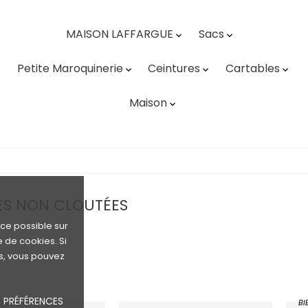
MAISON LAFFARGUE
Sacs


Petite Maroquinerie
Ceintures
Cartables



Maison

ES NON CLOUTÉES
nce possible sur
e de cookies. Si
s, vous pouvez
 PRÉFÉRENCES
DE RETOUR
BI