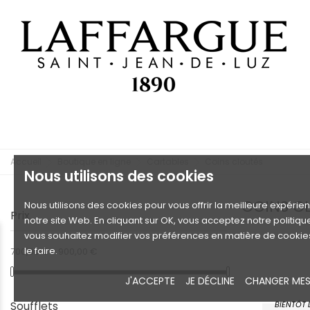
Accueil
Boutique en ligne
Cartables
Coins cloutés
Nous utilisons des cookies
COINS C
Nous utilisons des cookies pour vous offrir la meilleure expérie
Prix
notre site Web. En cliquant sur OK, vous acceptez notre politiqu
vous souhaitez modifier vos préférences en matière de cookie
le faire.
700,00 € - 900,00 €
J'ACCEPTE
JE DÉCLINE
CHANGER MES
Soufflets
BIENTÔT 