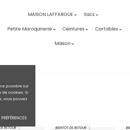
MAISON LAFFARGUE
Sacs


Petite Maroquinerie
Ceintures
Cartables



Maison

LOUTÉS
nce possible sur
e de cookies. Si
s, vous pouvez
 PRÉFÉRENCES
DE RETOUR
BIENTÔT DE RETOUR
BI