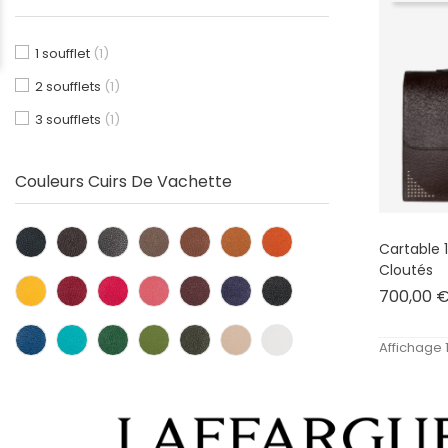
1 soufflet
(1)
2 soufflets
(1)
3 soufflets
(1)
Couleurs Cuirs De Vachette
Cartable 1
Cloutés
700,00 
Affichage 1