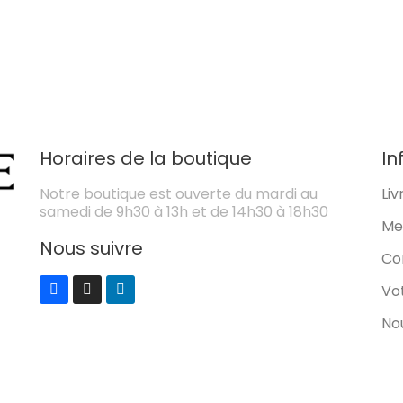
Horaires de la boutique
In
Notre boutique est ouverte du mardi au
Liv
samedi de 9h30 à 13h et de 14h30 à 18h30
Me
Nous suivre
Co
Vo
No