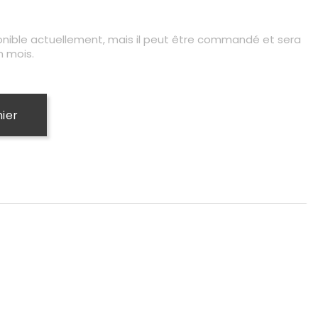
onible actuellement, mais il peut être commandé et sera
n mois.
nier