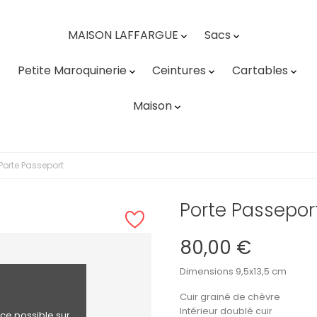
MAISON LAFFARGUE
Sacs


Petite Maroquinerie
Ceintures
Cartables



Maison

Porte Passeport
Porte Passepor
80,00 €
Dimensions 9,5x13,5 cm
Cuir grainé de chèvre
Intérieur doublé cuir
nce possible sur