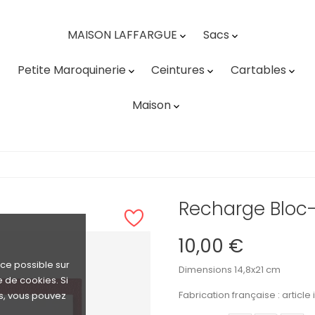
MAISON LAFFARGUE
Sacs


Petite Maroquinerie
Ceintures
Cartables



Maison

Recharge Bloc
10,00 €
nce possible sur
Dimensions 14,8x21 cm
e de cookies. Si
Fabrication française
: artic
s, vous pouvez