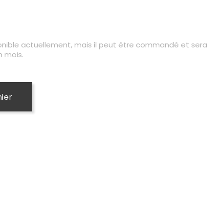
onible actuellement, mais il peut être commandé et sera
n mois.
nier