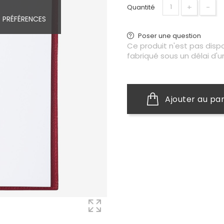
+
−
Quantité
 PRÉFÉRENCES
Poser une question
Ce produit n'est pas disp
fabriqué sous un délai d'u
Ajouter au pa