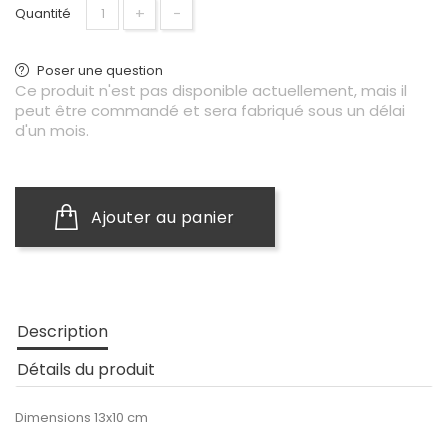
+
−
Quantité
Poser une question
Ce produit n'est pas disponible actuellement, mais il
peut être commandé et sera fabriqué sous un délai
d'un mois.
Ajouter au panier
Description
Détails du produit
Dimensions 13x10 cm