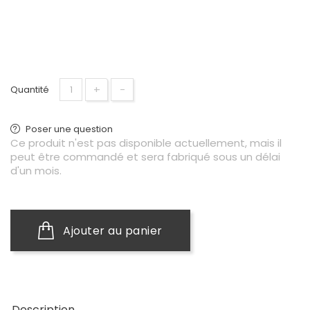
+
−
Quantité
Poser une question
Ce produit n'est pas disponible actuellement, mais il
peut être commandé et sera fabriqué sous un délai
d'un mois.
Ajouter au panier
Description