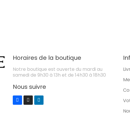
Horaires de la boutique
In
Notre boutique est ouverte du mardi au
Liv
samedi de 9h30 à 13h et de 14h30 à 18h30
Me
Nous suivre
Co
Vo
No