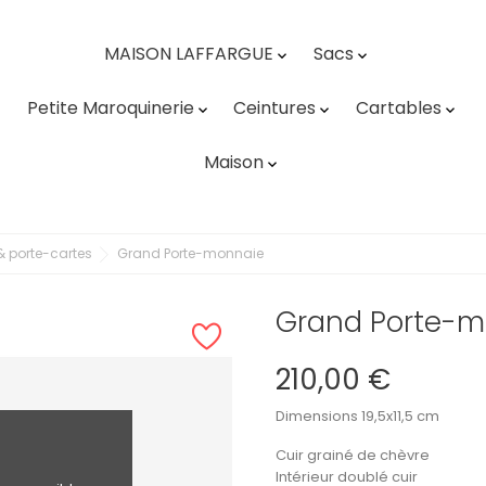
MAISON LAFFARGUE
Sacs


Petite Maroquinerie
Ceintures
Cartables



Maison

 porte-cartes
Grand Porte-monnaie
Grand Porte-m
210,00 €
Dimensions 19,5x11,5 cm
Cuir grainé de chèvre
Intérieur doublé cuir