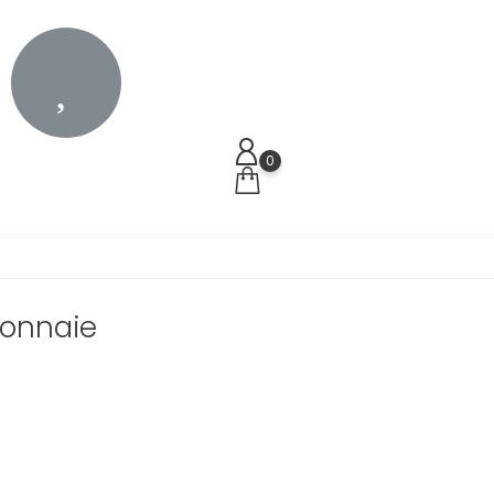
0
onnaie