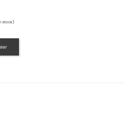
n stock)
nier