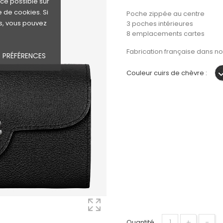
nce possible sur
e de cookies. Si
Poche zippée au centre
s, vous pouvez
3 poches intérieures
8 emplacements cartes
Fabrication française dans not
 PRÉFÉRENCES
Couleur cuirs de chèvre :
+
−
Quantité