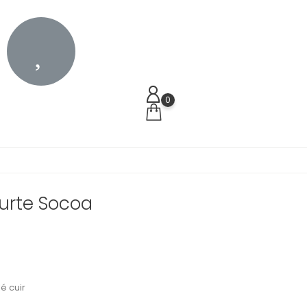
0
urte Socoa
é cuir