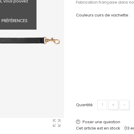
s, vous pouvez
Fabrication française dans not
Couleurs cuirs de vachette :
 PRÉFÉRENCES
+
−
Quantité
Poser une question
Cet article est en stock
(13 e