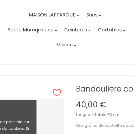
MAISON LAFFARGUE
Sacs


Petite Maroquinerie
Ceintures
Cartables



Maison

Bandoulière co
40,00 €
Longueur totale 50 cm
nce possible sur
Cuir grainé de vachette doubl
e de cookies. Si